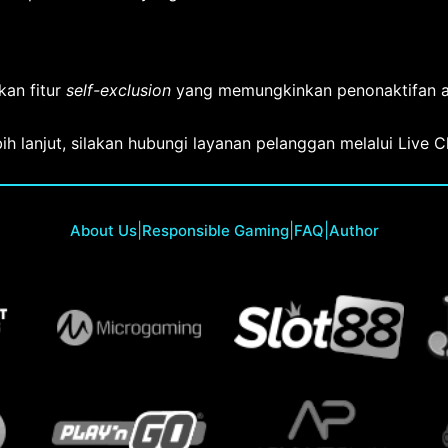
kan fitur
self-exclusion
yang memungkinkan penonaktifan aku
h lanjut, silakan hubungi layanan pelanggan melalui Live C
|
|
|
About Us
Responsible Gaming
FAQ
Author