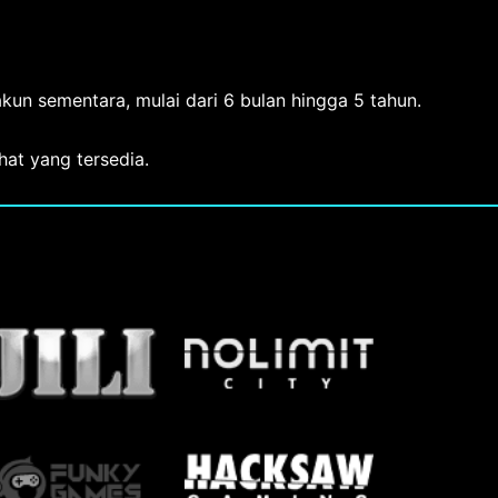
n sementara, mulai dari 6 bulan hingga 5 tahun.
hat yang tersedia.