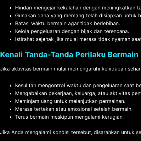
Hindari mengejar kekalahan dengan meningkatkan ta
Gunakan dana yang memang telah disiapkan untuk h
Batasi waktu bermain agar tidak berlebihan.
Kelola pengeluaran dengan bijak dan terencana.
Istirahat sejenak jika mulai merasa tidak nyaman saa
Kenali Tanda-Tanda Perilaku Bermain 
Jika aktivitas bermain mulai memengaruhi kehidupan sehari
Kesulitan mengontrol waktu dan pengeluaran saat be
Mengabaikan pekerjaan, keluarga, atau aktivitas pent
Meminjam uang untuk melanjutkan permainan.
Merasa tertekan atau emosional setelah bermain.
Terus bermain meskipun mengalami kerugian.
Jika Anda mengalami kondisi tersebut, disarankan untuk s