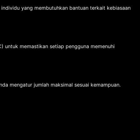
individu yang membutuhkan bantuan terkait kebiasaan
KYC) untuk memastikan setiap pengguna memenuhi
Anda mengatur jumlah maksimal sesuai kemampuan.