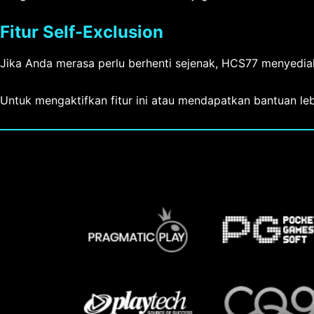
Fitur Self-Exclusion
Jika Anda merasa perlu berhenti sejenak, HCS77 menyedia
Untuk mengaktifkan fitur ini atau mendapatkan bantuan lebi