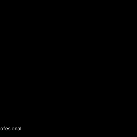
ofesional.