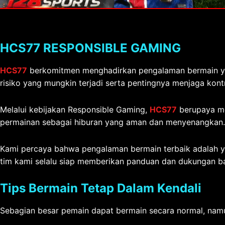
HCS77 RESPONSIBLE GAMING
HCS77
berkomitmen menghadirkan pengalaman bermain ya
risiko yang mungkin terjadi serta pentingnya menjaga kontr
Melalui kebijakan Responsible Gaming,
HCS77
berupaya me
permainan sebagai hiburan yang aman dan menyenangkan.
Kami percaya bahwa pengalaman bermain terbaik adalah yan
tim kami selalu siap memberikan panduan dan dukungan 
Tips Bermain Tetap Dalam Kendali
Sebagian besar pemain dapat bermain secara normal, namun